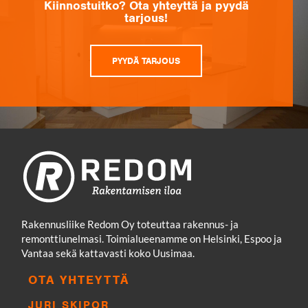
Kiinnostuitko? Ota yhteyttä ja pyydä
tarjous!
PYYDÄ TARJOUS
Rakennusliike Redom Oy toteuttaa rakennus- ja
remonttiunelmasi. Toimialueenamme on Helsinki, Espoo ja
Vantaa sekä kattavasti koko Uusimaa.
OTA YHTEYTTÄ
JURI SKIPOR