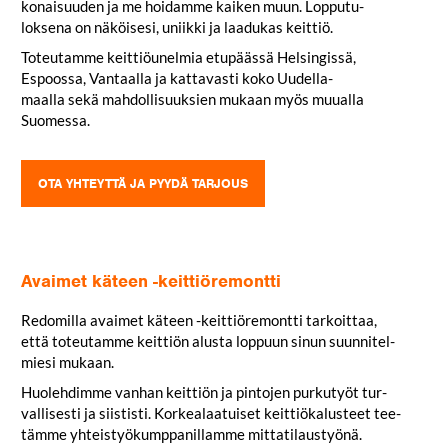
ko­nai­suuden ja me hoi­damme kaiken muun. Lop­pu­tu­
loksena on näköisesi, uniikki ja laa­dukas keittiö.
Toteu­tamme keit­tiö­unelmia etu­päässä Hel­sin­gissä,
Espoossa, Van­taalla ja kat­ta­vasti koko Uudel­la­
maalla sekä mah­dol­li­suuksien mukaan myös muualla
Suomessa.
OTA YHTEYTTÄ JA PYYDÄ TARJOUS
Avaimet käteen -keittiöremontti
Redo­milla avaimet käteen -keit­tiö­re­montti tar­koittaa,
että toteu­tamme keittiön alusta loppuun sinun suun­ni­tel­
miesi mukaan.
Huo­leh­dimme vanhan keittiön ja pin­tojen pur­kutyöt tur­
val­li­sesti ja siis­tisti. Kor­kea­laa­tuiset keit­tiö­ka­lusteet tee­
tämme yhteis­työ­kump­pa­nil­lamme mittatilaustyönä.