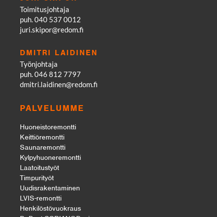
Toimitusjohtaja
puh. 040 537 0012
juri.skipor@redom.fi
DMITRI LAIDINEN
Työnjohtaja
puh. 046 812 7797
dmitri.laidinen@redom.fi
PALVELUMME
Huoneistoremontti
Keittiöremontti
Saunaremontti
Kylpyhuoneremontti
Laatoitustyöt
Timpurityöt
Uudisrakentaminen
LVIS-remontti
Henkilöstövuokraus