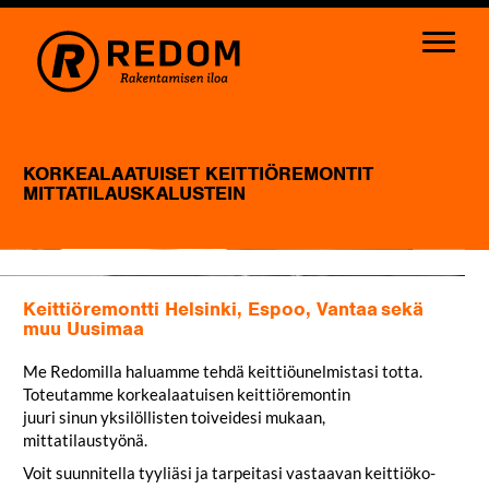
KORKEALAATUISET KEITTIÖREMONTIT
MITTATILAUSKALUSTEIN
Keittiöremontti Helsinki, Espoo, Vantaa sekä
muu Uusimaa
Me Redo­milla haluamme tehdä keit­tiö­unel­mistasi totta.
Toteu­tamme kor­kea­laa­tuisen keit­tiö­re­montin
juuri sinun yksi­löl­listen toi­veidesi mukaan,
mittatilaustyönä.
Voit suun­ni­tella tyy­liäsi ja tar­peitasi vas­taavan keit­tiö­ko­