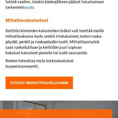
telmiä vaalien. Jalakin käden­jälkeen pääset tutus­tumaan
tar­kemmin
täällä.
Mittatilauskalusteet
Keittiön kiin­teiden kalus­teiden lisäksi voit teettää meillä
mit­ta­ti­lauksena myös uniikit irto­ka­lusteet, kuten ruo­ka­
pöydät, penkit ja ruo­ka­pöydän tuolit. Mit­ta­ti­laus­työnä
saat ruo­kai­lu­tilaan ja keit­tiöön juuri sopivan
kokoiset kalusteet pie­nelle tai isolle seurueelle.
Redom toteuttaa myös kor­kea­laa­tuiset
huoneistoremontit.
TUTUSTU REMONT­TI­PAL­VE­LUI­HIMME