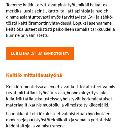
Teemme kaikki tar­vit­tavat pin­tatyöt, mikäli haluat esi­
mer­kiksi uusia seinä-, katto- tai lat­tia­pintoja ja huo­leh­
dimme asian­tun­te­vasti myös tar­vit­ta­vista LVI- ja säh­kö­
töistä keit­tiö­re­montin yhtey­dessä. Lopuksi asen­namme
keit­tiö­ka­lusteet siis­tisti pai­koilleen samalla tark­kuu­della
kuin ne on valmistettu.
LUE LISÄÄ LVI- JA SÄHKÖTÖISTÄ
Keittiö mittatilaustyönä
Keit­tiö­re­mon­teissa asen­net­tavat keit­tiö­ka­lusteet val­mis­
tuvat mit­ta­ti­laus­työnä Virossa, huo­ne­ka­lu­yritys Jala­
killa. Mit­ta­ti­laus­ka­lus­teissa yhdis­tyvät kor­kea­laa­tuiset
mate­ri­aalit, kaunis muo­toilu ja vii­meis­telty kädenjälki.
Laa­dukkaat keit­tiö­ka­lusteet val­mis­tetaan hyö­dyntäen
moderneja puun­työs­tö­tek­nii­koita ja samalla perin­teisiä
käden­taitoja ja val­mis­tus­me­ne­